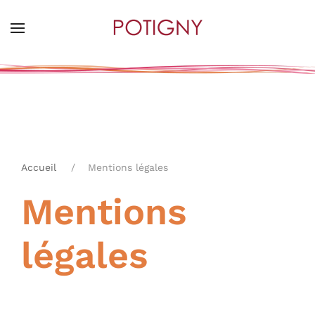
Skip
to
main
content
Accueil
Mentions légales
Mentions
légales