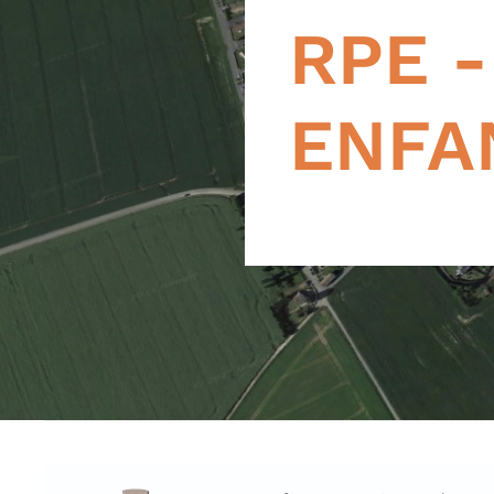
RPE -
ENFA