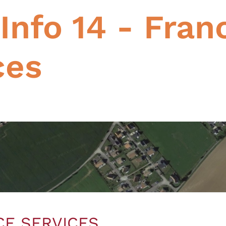
 Info 14 - Fran
ces
NCE SERVICES