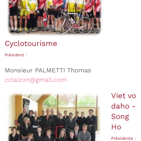
Cyclotourisme
Président :
Monsieur PALMETTI Thomas
cclaizon@gmail.com
Viet vo
daho -
Song
Ho
Présidente :