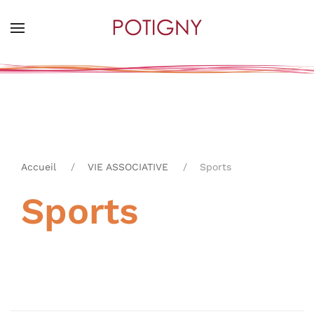
Skip
to
main
content
Accueil
VIE ASSOCIATIVE
Sports
Sports