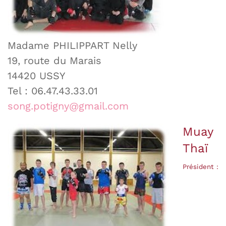
Madame PHILIPPART Nelly
19, route du Marais
14420 USSY
Tel : 06.47.43.33.01
song.potigny@gmail.com
Muay
Thaï
Président :