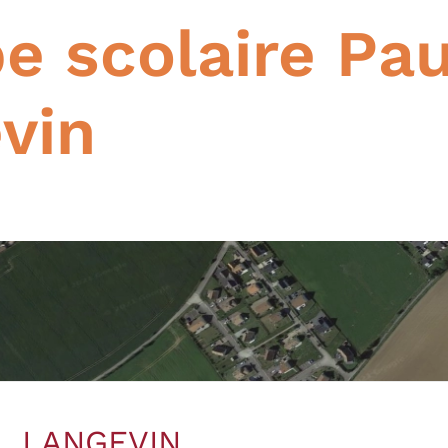
e scolaire Pau
vin
L LANGEVIN