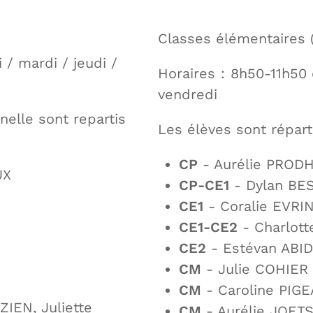
Classes élémentaires 
 / mardi / jeudi /
Horaires : 8h50-11h50
vendredi
nelle sont repartis
Les élèves sont réparti
CP
- Aurélie PRO
UX
CP-CE1
- Dylan BE
CE1
- Coralie EVRI
CE1-CE2
- Charlot
CE2
- Estévan ABID
CM
- Julie COHIER
CM
- Caroline PIG
ZIEN, Juliette
CM
- Aurélie JOET