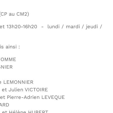
(CP au CM2)
 et 13h20-16h20 - lundi / mardi / jeudi /
s ainsi :
DHOMME
SNIER
N
te LEMONNIER
 et Julien VICTOIRE
 et Pierre-Adrien LEVEQUE
EARD
S et Hélène HUBERT