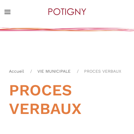
Skip
to
main
content
Accueil
VIE MUNICIPALE
PROCES VERBAUX
PROCES
VERBAUX