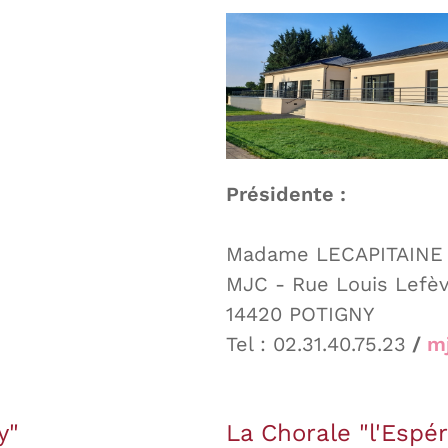
Présidente :
Madame LECAPITAINE 
MJC - Rue Louis Lefèv
14420 POTIGNY
Tel : 02.31.40.75.23
/
m
y"
La Chorale "l'Espé