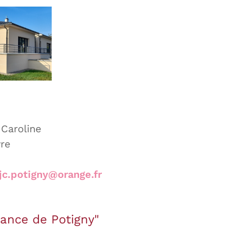
Caroline
re
jc.potigny@orange.fr
rance de Potigny"