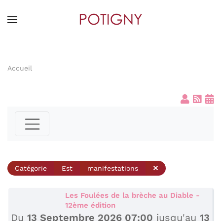
Skip
to
main
content
Accueil
Catégorie
Est
manifestations
Les Foulées de la brèche au Diable -
12ème édition
Du
13 Septembre 2026 07:00
jusqu'au
13