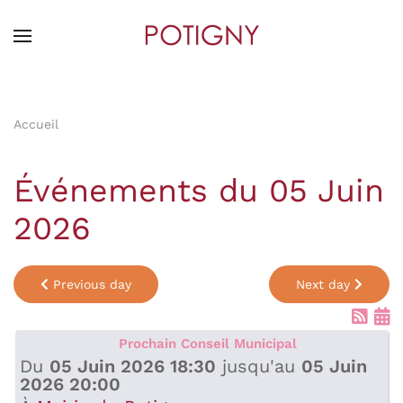
Skip
to
main
content
Accueil
Événements du 05 Juin
2026
Previous day
Next day
Prochain Conseil Municipal
Du
05 Juin 2026 18:30
jusqu'au
05 Juin
2026 20:00