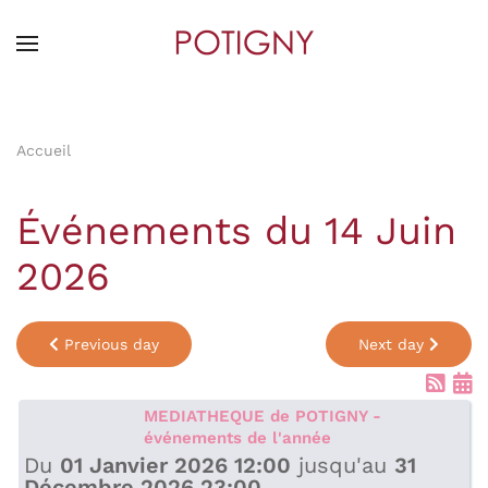
Skip
to
main
content
Accueil
Événements du 14 Juin
2026
Previous day
Next day
MEDIATHEQUE de POTIGNY -
événements de l'année
Du
01 Janvier 2026 12:00
jusqu'au
31
Décembre 2026 23:00