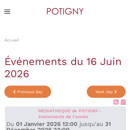
Skip
to
main
content
Accueil
Événements du 16 Juin
2026
Previous day
Next day
MEDIATHEQUE de POTIGNY -
événements de l'année
Du
01 Janvier 2026 12:00
jusqu'au
31
Décembre 2026 23:00