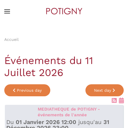
Skip
to
main
content
Accueil
Événements du 11
Juillet 2026
Previous day
Next day
MEDIATHEQUE de POTIGNY -
événements de l'année
Du
01 Janvier 2026 12:00
jusqu'au
31
Décembre 2026 23:00