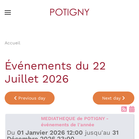
Skip
to
main
content
Accueil
Événements du 22
Juillet 2026
Previous day
Next day
MEDIATHEQUE de POTIGNY -
événements de l'année
Du
01 Janvier 2026 12:00
jusqu'au
31
Décembre 2026 23:00