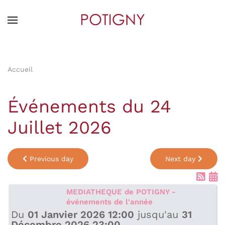
Skip
to
main
content
Accueil
Événements du 24
Juillet 2026
Previous day
Next day
MEDIATHEQUE de POTIGNY -
événements de l'année
Du
01 Janvier 2026 12:00
jusqu'au
31
Décembre 2026 23:00