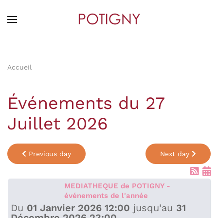
Skip
to
main
content
Accueil
Événements du 27
Juillet 2026
Previous day
Next day
MEDIATHEQUE de POTIGNY -
événements de l'année
Du
01 Janvier 2026 12:00
jusqu'au
31
Décembre 2026 23:00