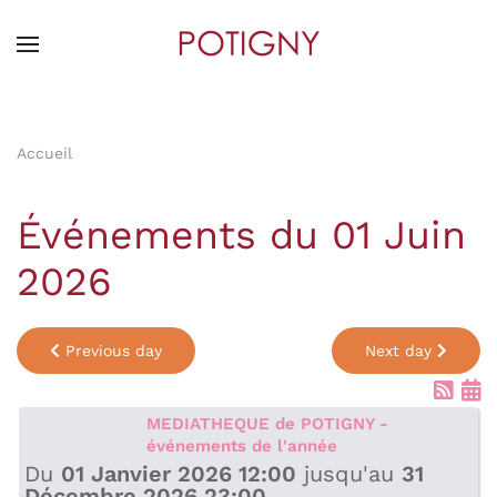
Skip
to
main
content
Accueil
Événements du 01 Juin
2026
Previous day
Next day
MEDIATHEQUE de POTIGNY -
événements de l'année
Du
01 Janvier 2026 12:00
jusqu'au
31
Décembre 2026 23:00