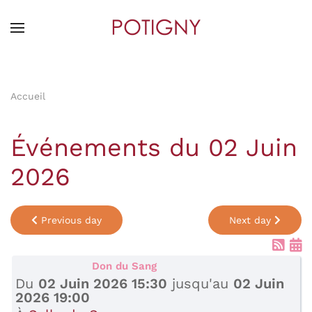
Skip
to
main
content
Accueil
Événements du 02 Juin
2026
Previous day
Next day
Don du Sang
Du
02 Juin 2026 15:30
jusqu'au
02 Juin
2026 19:00